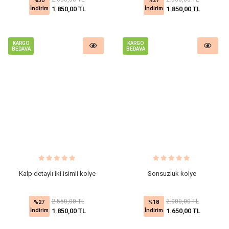
%30
%27
İndirim
İndirim
1.850,00 TL
1.850,00 TL
KARGO
KARGO
BEDAVA
BEDAVA
Kalp detaylı iki isimli kolye
Sonsuzluk kolye
2.550,00 TL
2.000,00 TL
%27
%18
İndirim
İndirim
1.850,00 TL
1.650,00 TL