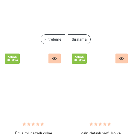
Filtreleme
Sıralama
KARGO
KARGO
BEDAVA
BEDAVA
Üç isimli nazarlı kolye
Kalp detaylı harfli kolye