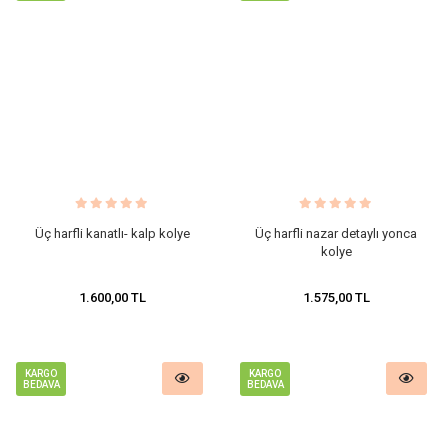
Üç harfli kanatlı- kalp kolye
Üç harfli nazar detaylı yonca
kolye
1.600,00 TL
1.575,00 TL
KARGO
KARGO
BEDAVA
BEDAVA