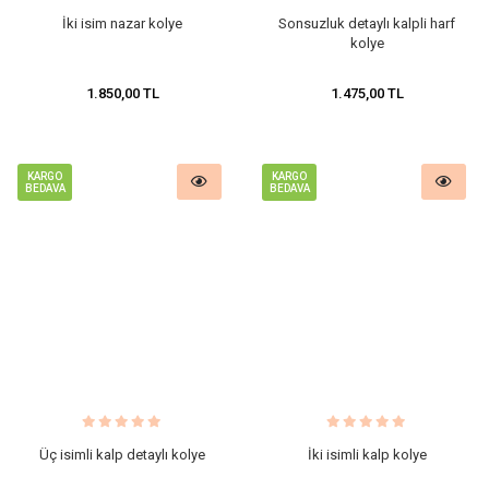
İki isim nazar kolye
Sonsuzluk detaylı kalpli harf
kolye
1.850,00 TL
1.475,00 TL
KARGO
KARGO
BEDAVA
BEDAVA
Üç isimli kalp detaylı kolye
İki isimli kalp kolye