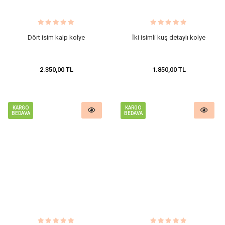
Dört isim kalp kolye
İki isimli kuş detaylı kolye
2.350,00 TL
1.850,00 TL
KARGO
KARGO
BEDAVA
BEDAVA