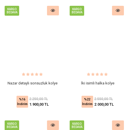
KARGO
KARGO
BEDAVA
BEDAVA
Nazar detaylı sonsuzluk kolye
İki isimli halka kolye
2.250,00 TL
2.550,00 TL
%16
%22
İndirim
İndirim
1.900,00 TL
2.000,00 TL
KARGO
KARGO
BEDAVA
BEDAVA