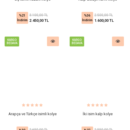
3.100,00 TL
2.500,00 TL
%21
%36
İndirim
İndirim
2.450,00 TL
1.600,00 TL
KARGO
KARGO
BEDAVA
BEDAVA
Arapça ve Türkçe isimli kolye
İki isim kalp kolye
2.650,00 TL
2.550,00 TL