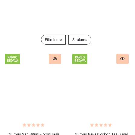
Filtreleme
Sıralama
KARGO
KARGO
BEDAVA
BEDAVA
Gümüş Sarı Sitrin Zirkon Taşlı
Gümüş Beyaz Zirkon Taşlı Oval