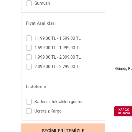
Gumush
Yıldız Kolyeler
Kraliçe Tacı Kolyeler
Gül Kolyeler
Fiyat Aralıkları
Su Yolu Kolyeler
1.199,00 TL - 1.599,00 TL
Burç Kolyeler
1.599,00 TL - 1.999,00 TL
1.999,00 TL - 2.399,00 TL
2.399,00 TL - 2.799,00 TL
Gümüş Ros
Listeleme
Sadece stoktakileri göster
KARGO
Ücretsiz Kargo
BEDAVA
SEÇİMLERİ TEMİZLE