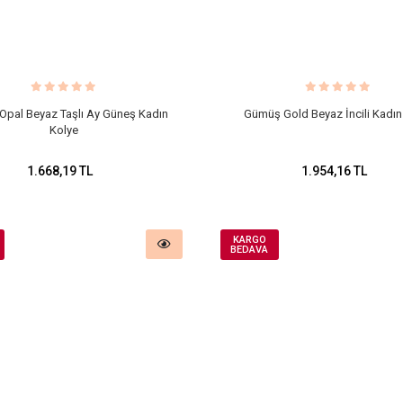
pal Beyaz Taşlı Ay Güneş Kadın
Gümüş Gold Beyaz İncili Kadın
Kolye
1.668,19 TL
1.954,16 TL
KARGO
BEDAVA