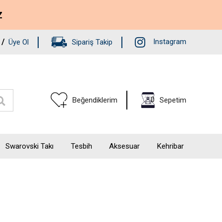
Z
/
Instagram
Üye Ol
Sipariş Takip
0
Beğendiklerim
Sepetim
Swarovski Takı
Tesbih
Aksesuar
Kehribar