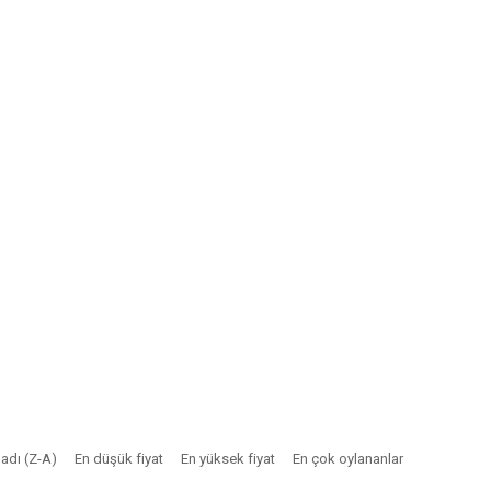
adı (Z-A)
En düşük fiyat
En yüksek fiyat
En çok oylananlar