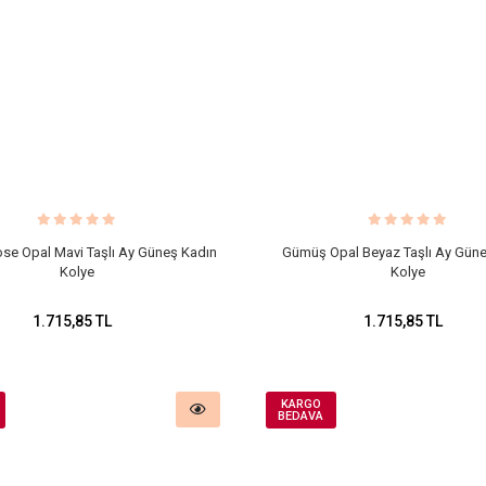
e Opal Mavi Taşlı Ay Güneş Kadın
Gümüş Opal Beyaz Taşlı Ay Gün
Kolye
Kolye
1.715,85 TL
1.715,85 TL
KARGO
BEDAVA