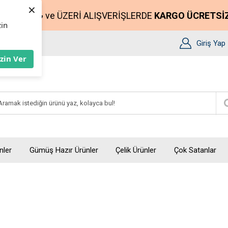
×
2500₺
ve ÜZERİ ALIŞVERİŞLERDE
KARGO ÜCRETSİ
zin
Giriş Yap
İzin Ver
nler
Gümüş Hazır Ürünler
Çelik Ürünler
Çok Satanlar