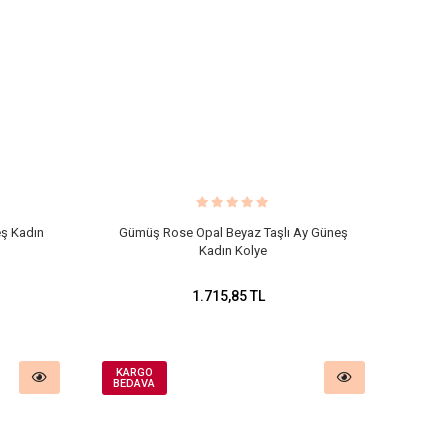
eş Kadın
Gümüş Rose Opal Beyaz Taşlı Ay Güneş
Kadın Kolye
1.715,85 TL
KARGO
BEDAVA