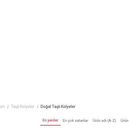
eri
Taşlı Kolyeler
Doğal Taşlı Kolyeler
En yeniler
En çok satanlar
Ürün adı (A-Z)
Ürün 