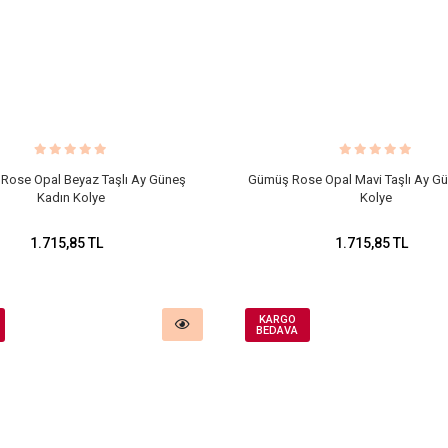
Rose Opal Beyaz Taşlı Ay Güneş
Gümüş Rose Opal Mavi Taşlı Ay G
Kadın Kolye
Kolye
1.715,85 TL
1.715,85 TL
KARGO
BEDAVA