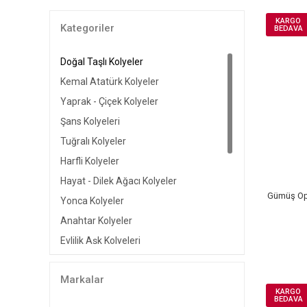
KARGO
Kategoriler
BEDAVA
Doğal Taşlı Kolyeler
Kemal Atatürk Kolyeler
Yaprak - Çiçek Kolyeler
Şans Kolyeleri
Tuğralı Kolyeler
Harfli Kolyeler
Hayat - Dilek Ağacı Kolyeler
Gümüş Opa
Yonca Kolyeler
Anahtar Kolyeler
Evlilik Aşk Kolyeleri
Zirkon Taşlı Kolyeler
Markalar
Lale Kolyeler
KARGO
Tek Taş Kolyeler
BEDAVA