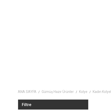
ANA SAYFA
Gümüş Hazır Ürünler
Kolye
Kadın Kolyel
Filtre