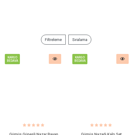
Filtreleme
Sıralama
KARGO
KARGO
BEDAVA
BEDAVA
Gümüş Güneşli Nazar Bayan
Gümüş Nazarlı Kalp Set