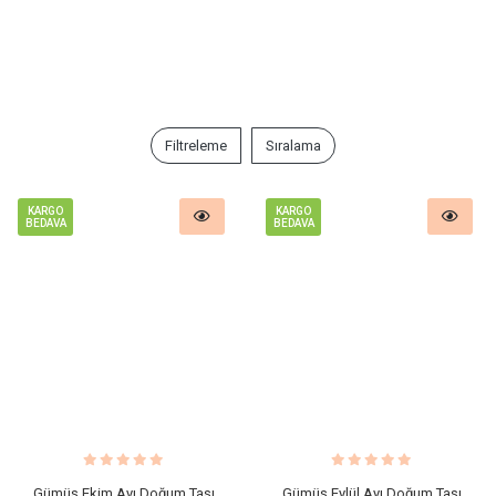
Filtreleme
Sıralama
KARGO
KARGO
BEDAVA
BEDAVA
Gümüş Ekim Ayı Doğum Taşı
Gümüş Eylül Ayı Doğum Taşı