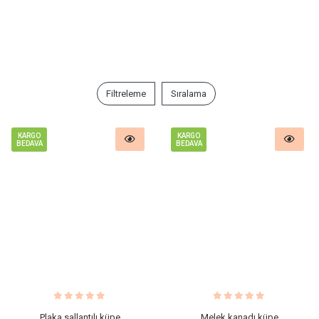
Filtreleme
Sıralama
KARGO
KARGO
BEDAVA
BEDAVA
Plaka sallantılı küpe
Melek kanadı küpe