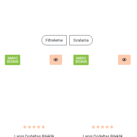
Filtreleme
Sıralama
KARGO
KARGO
BEDAVA
BEDAVA
​Lapis Doğaltaş Bileklik
Lapis ​Doğaltaş Bileklik