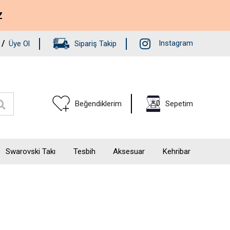
Z
/
Instagram
Üye Ol
Sipariş Takip
0
Beğendiklerim
Sepetim
Swarovski Takı
Tesbih
Aksesuar
Kehribar