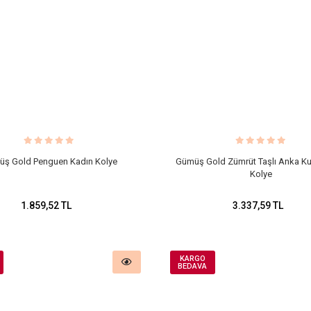
ş Gold Penguen Kadın Kolye
Gümüş Gold Zümrüt Taşlı Anka K
Kolye
1.859,52 TL
3.337,59 TL
KARGO
BEDAVA