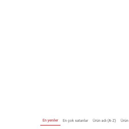
En yeniler
En çok satanlar
Ürün adı (A-Z)
Ürün 