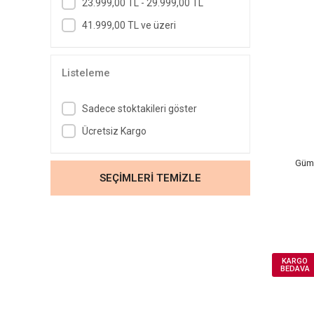
23.999,00 TL - 29.999,00 TL
41.999,00 TL ve üzeri
Listeleme
Sadece stoktakileri göster
Ücretsiz Kargo
Gümü
SEÇİMLERİ TEMİZLE
KARGO
BEDAVA