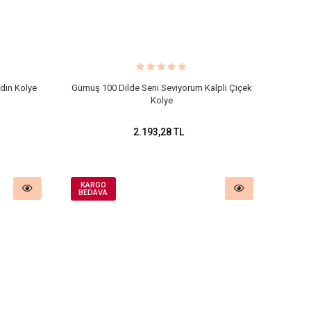
dın Kolye
Gümüş 100 Dilde Seni Seviyorum Kalpli Çiçek
Kolye
2.193,28 TL
KARGO
BEDAVA