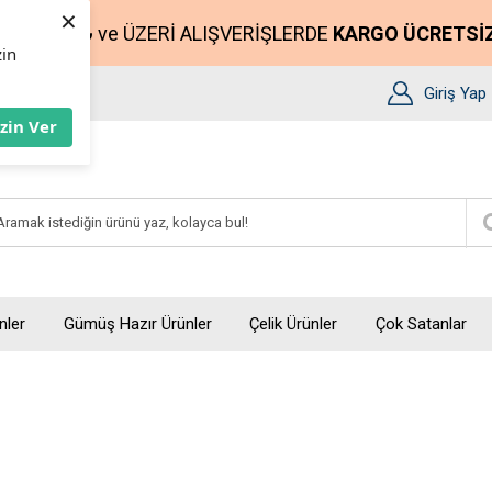
×
2500₺
ve ÜZERİ ALIŞVERİŞLERDE
KARGO ÜCRETSİ
zin
Giriş Yap
İzin Ver
nler
Gümüş Hazır Ürünler
Çelik Ürünler
Çok Satanlar