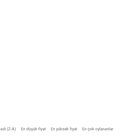
adı (Z-A)
En düşük fiyat
En yüksek fiyat
En çok oylananlar