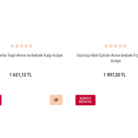
la Taşlı Anne ve Bebek Kalp Kolye
Gümüş Hilal İçinde Anne Bebek Fi
Kolye
1.621,12 TL
1.907,20 TL
KARGO
BEDAVA