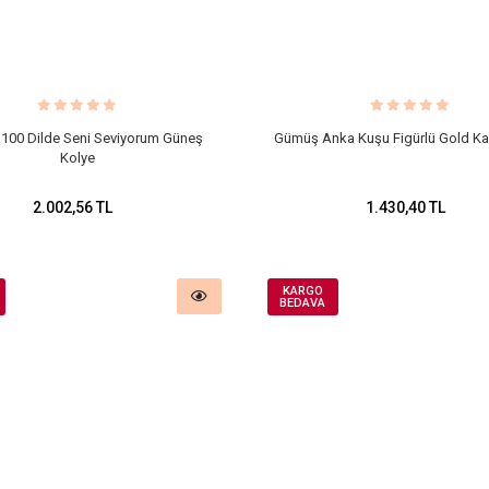
100 Dilde Seni Seviyorum Güneş
Gümüş Anka Kuşu Figürlü Gold Ka
Kolye
2.002,56 TL
1.430,40 TL
KARGO
BEDAVA