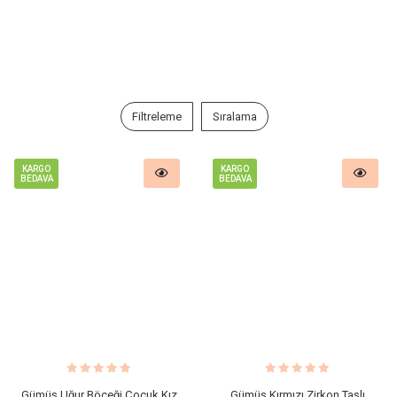
Filtreleme
Sıralama
KARGO
KARGO
BEDAVA
BEDAVA
Gümüş Uğur Böceği Çocuk Kız
Gümüş Kırmızı Zirkon Taşlı