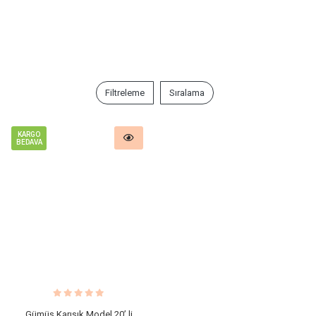
Filtreleme
Sıralama
KARGO
BEDAVA
Gümüş Karışık Model 20’ li