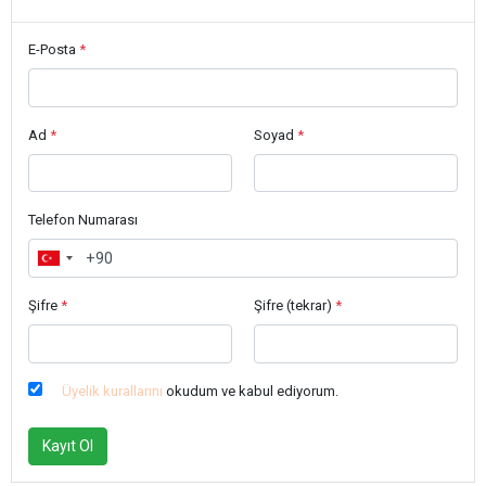
E-Posta
*
Ad
*
Soyad
*
Telefon Numarası
Şifre
*
Şifre (tekrar)
*
Üyelik kurallarını
okudum ve kabul ediyorum.
Kayıt Ol