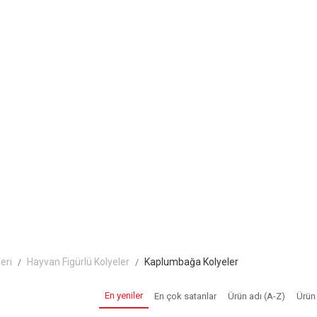
eri
Hayvan Figürlü Kolyeler
Kaplumbağa Kolyeler
En yeniler
En çok satanlar
Ürün adı (A-Z)
Ürün 