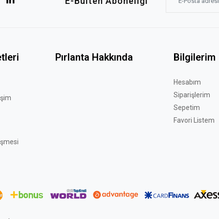
E-Bülten Aboneliği
tleri
Pırlanta Hakkında
Bilgilerim
Hesabım
Siparişlerim
işim
Sepetim
Favori Listem
eşmesi