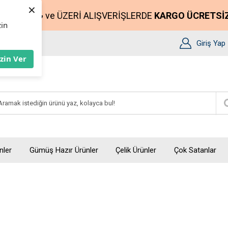
×
2500₺
ve ÜZERİ ALIŞVERİŞLERDE
KARGO ÜCRETSİ
zin
Giriş Yap
İzin Ver
nler
Gümüş Hazır Ürünler
Çelik Ürünler
Çok Satanlar