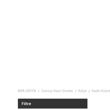
ANA SAYFA
Gümüş Hazır Ürünler
Kolye
Kadın Kolyel
Filtre