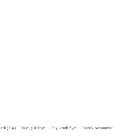
adı (Z-A)
En düşük fiyat
En yüksek fiyat
En çok oylananlar