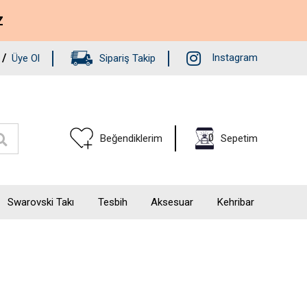
Z
/
Instagram
Üye Ol
Sipariş Takip
0
Beğendiklerim
Sepetim
Swarovski Takı
Tesbih
Aksesuar
Kehribar