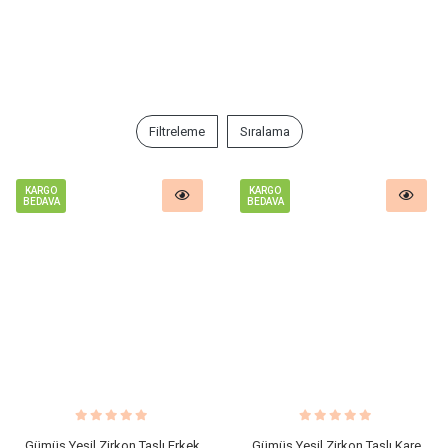
Filtreleme
Sıralama
KARGO
KARGO
BEDAVA
BEDAVA
Gümüş Yeşil Zirkon Taşlı Erkek
Gümüş Yeşil Zirkon Taşlı Kare