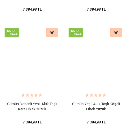
7.384,98 TL
7.384,98 TL
KARGO
KARGO
BEDAVA
BEDAVA
Gümüş Desenli Yeşil Akik Taşlı
​Gümüş Yeşil Akik Taşlı Köşeli
Kare Erkek Yüzük
Erkek Yüzük
7.384,98 TL
7.384,98 TL