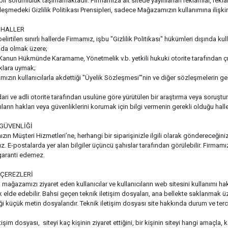
ir sorumluluk taşımamaktadır. Firmamıza ait sitede yayınlanan reklamlar, reklamcıl
leşmedeki Gizlilik Politikası Prensipleri, sadece Mağazamızın kullanımına ilişk
 HALLER
lirtilen sınırlı hallerde Firmamız, işbu "Gizlilik Politikası" hükümleri dışında kull
yıda olmak üzere;
Kanun Hükmünde Kararname, Yönetmelik v.b. yetkili hukuki otorite tarafından çıka
klara uymak;
ızın kullanıcılarla akdettiği "Üyelik Sözleşmesi"'nin ve diğer sözleşmelerin g
idari ve adli otorite tarafından usulüne göre yürütülen bir araştırma veya soruştur
ıların hakları veya güvenliklerini korumak için bilgi vermenin gerekli olduğu halle
 GÜVENLİĞİ
ın Müşteri Hizmetleri’ne, herhangi bir siparişinizle ilgili olarak göndereceğiniz 
. E-postalarda yer alan bilgiler üçüncü şahıslar tarafından görülebilir. Firmamız 
garanti edemez.
 ÇEREZLERİ
 mağazamızı ziyaret eden kullanıcılar ve kullanıcıların web sitesini kullanımı hak
 elde edebilir. Bahsi geçen teknik iletişim dosyaları, ana bellekte saklanmak üze
 küçük metin dosyalarıdır. Teknik iletişim dosyası site hakkında durum ve tercihl
tişim dosyası, siteyi kaç kişinin ziyaret ettiğini, bir kişinin siteyi hangi amaçla,