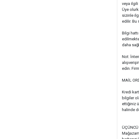
veya ilgil
Üye olurke
sizinle il
edilir. B
Bilgi hatt
edilmekte
daha sağlı
Not: İnte
alışveriş
edin. Firm
MAİL ORD
Kredi kart
bilgiler 
ettiğiniz
halinde d
ÜÇÜNCÜ 
Mağazamız,