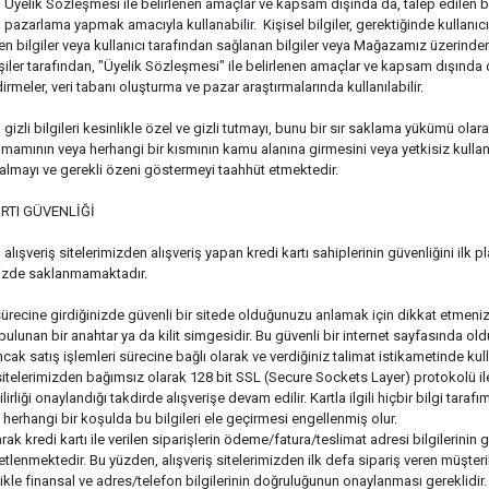
 Üyelik Sözleşmesi ile belirlenen amaçlar ve kapsam dışında da, talep edilen bilg
pazarlama yapmak amacıyla kullanabilir. Kişisel bilgiler, gerektiğinde kullanıcı
en bilgiler veya kullanıcı tarafından sağlanan bilgiler veya Mağazamız üzerinden ya
şiler tarafından, "Üyelik Sözleşmesi" ile belirlenen amaçlar ve kapsam dışında da
rmeler, veri tabanı oluşturma ve pazar araştırmalarında kullanılabilir.
gizli bilgileri kesinlikle özel ve gizli tutmayı, bunu bir sır saklama yükümü ola
tamamının veya herhangi bir kısmının kamu alanına girmesini veya yetkisiz kullan
i almayı ve gerekli özeni göstermeyi taahhüt etmektedir.
RTI GÜVENLİĞİ
alışveriş sitelerimizden alışveriş yapan kredi kartı sahiplerinin güvenliğini ilk pl
izde saklanmamaktadır.
sürecine girdiğinizde güvenli bir sitede olduğunuzu anlamak için dikkat etmeniz ge
bulunan bir anahtar ya da kilit simgesidir. Bu güvenli bir internet sayfasında old
ancak satış işlemleri sürecine bağlı olarak ve verdiğiniz talimat istikametinde kullanıl
 sitelerimizden bağımsız olarak 128 bit SSL (Secure Sockets Layer) protokolü ile ş
bilirliği onaylandığı takdirde alışverişe devam edilir. Kartla ilgili hiçbir bilgi
n herhangi bir koşulda bu bilgileri ele geçirmesi engellenmiş olur.
rak kredi kartı ile verilen siparişlerin ödeme/fatura/teslimat adresi bilgilerinin g
etlenmektedir. Bu yüzden, alışveriş sitelerimizden ilk defa sipariş veren müşteri
ikle finansal ve adres/telefon bilgilerinin doğruluğunun onaylanması gereklidir. B