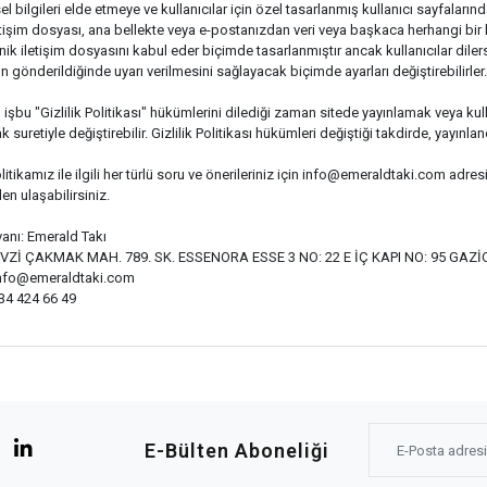
sel bilgileri elde etmeye ve kullanıcılar için özel tasarlanmış kullanıcı sayfalar
etişim dosyası, ana bellekte veya e-postanızdan veri veya başkaca herhangi bir ki
nik iletişim dosyasını kabul eder biçimde tasarlanmıştır ancak kullanıcılar dile
n gönderildiğinde uyarı verilmesini sağlayacak biçimde ayarları değiştirebilirler.
 işbu "Gizlilik Politikası" hükümlerini dilediği zaman sitede yayınlamak veya k
 suretiyle değiştirebilir. Gizlilik Politikası hükümleri değiştiği takdirde, yayınlan
litikamız ile ilgili her türlü soru ve önerileriniz için
info@emeraldtaki.com
adresi
den ulaşabilirsiniz.
anı: Emerald Takı
EVZİ ÇAKMAK MAH. 789. SK. ESSENORA ESSE 3 NO: 22 E İÇ KAPI NO: 95 G
nfo@emeraldtaki.com
534 424 66 49
E-Bülten Aboneliği