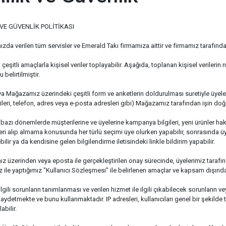
 VE GÜVENLİK POLİTİKASI
da verilen tüm servisler ve Emerald Takı firmamıza aittir ve firmamız tarafından 
çeşitli amaçlarla kişisel veriler toplayabilir. Aşağıda, toplanan kişisel verilerin 
belirtilmiştir.
a Mağazamız üzerindeki çeşitli form ve anketlerin doldurulması suretiyle üyelerin k
gileri, telefon, adres veya e-posta adresleri gibi) Mağazamız tarafından işin do
bazı dönemlerde müşterilerine ve üyelerine kampanya bilgileri, yeni ürünler hakk
ileri alıp almama konusunda her türlü seçimi üye olurken yapabilir, sonrasında 
ebilir ya da kendisine gelen bilgilendirme iletisindeki linkle bildirim yapabilir.
 üzerinden veya eposta ile gerçekleştirilen onay sürecinde, üyelerimiz tarafınd
z ile yaptığımız "Kullanıcı Sözleşmesi" ile belirlenen amaçlar ve kapsam dışınd
lgili sorunların tanımlanması ve verilen hizmet ile ilgili çıkabilecek sorunların v
kaydetmekte ve bunu kullanmaktadır. IP adresleri, kullanıcıları genel bir şeki
abilir.