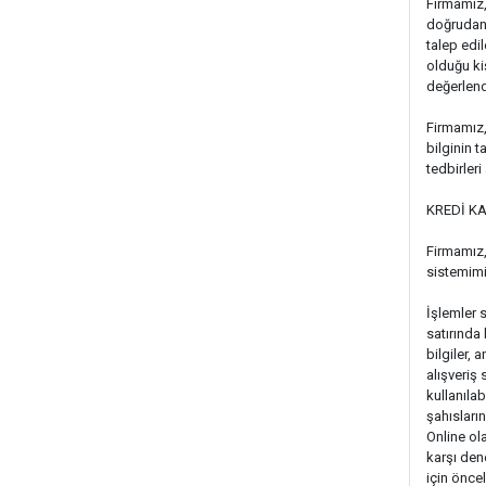
Firmamız,
doğrudan 
talep edil
olduğu ki
değerlendi
Firmamız, 
bilginin 
tedbirler
KREDİ KA
Firmamız, 
sistemim
İşlemler 
satırında 
bilgiler, 
alışveriş
kullanıla
şahısları
Online ola
karşı den
için öncel