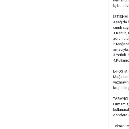
herhangi b
İş bu söz
İSTİSNAİ
Aşağıda be
sınırlı sa
1.Kanun, 
zorunlulu
2.Mağazam
amacıyla;
3.Yetkili 
4.Kullanıc
E-POSTA
Mağazamız
yazmayınız
koşulda 
TARAYICI
Firmamız,
kullanarak
gönderdiği
Teknik ile