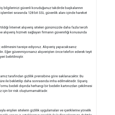
iriş bilgilerinizi güvenli koruduğunuz takdirde başkalarının
k işlemleri sırasında 128 bit SSL güvenlik alanı içinde hareket
rtildiği İnternet alışveriş siteleri günümüzde daha fazla tercih
line alışveriş hizmeti sağlayan firmanın güvenirliği konusunda
at edilmesini tavsiye ediyoruz. Alışveriş yapacaksanız
din. Eğer güvenmiyorsanız alışverişten önce telefon ederek teyit
ri belirtilmiştir.
rmamız tarafından gizlilik prensibine göre saklanacaktır. Bu
süre ile bekletilip daha sonrasında imha edilmektedir. Sipariş
r formu bedeli dışında herhangi bir bedelin kartınızdan çekilmesi
z için bir risk oluşturmamaktadır.
la erişilen sitelerin gizlilik uygulamaları ve içeriklerine yönelik