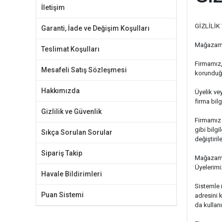
İletişim
GİZLİLİK
Garanti, İade ve Değişim Koşulları
Mağazamız
Teslimat Koşulları
Firmamız, 
Mesafeli Satış Sözleşmesi
korunduğu 
Hakkımızda
Üyelik vey
firma bil
Gizlilik ve Güvenlik
Firmamız 
gibi bilg
Sıkça Sorulan Sorular
değiştiril
Sipariş Takip
Mağazamız
Üyelerimi
Havale Bildirimleri
Sistemle i
Puan Sistemi
adresini 
da kullanıl