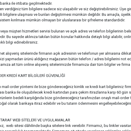
i banka ile irtibata geçilmektedir.
n verdiğiniz tüm bilgilere sadece siz ulaşabilir ve siz değiştirebilirsiniz. Üye g
gili bilgilere ulaşması ve bunları değiştirmesi mümkün değildir. Bu amaçla, üyeli
u sistem kırılması mümkün olmayan bir uluslararası bir şifreleme standardıdır.
ı veya müşteri hizmetleri servisi bulunan ve açık adres ve telefon bilgilerinin beli
dir. Bu sayede aklınıza takılan bütün konular hakkında detaylı bilgi alabilir, on
klı bilgi edinebilirsiniz.
rnet alışveriş sitelerinde firmanın açık adresinin ve telefonun yer almasına dikk
inizi yapmadan ürünü aldığınız mağazanın bütün telefon / adres bilgilerini not e
amıza ait tüm online alışveriş sitelerimizde firmamıza dair tüm bilgiler ve firma ye
ER KREDİ KART BİLGİLERİ GÜVENLİĞİ
ı mail-order yöntemi ile bize göndereceğiniz kimlik ve kredi kart bilgileriniz fi
olası banka ile oluşubilecek kredi kartından para çekim itirazlarına karşı 60 gün 
 ürünlerin bedeli karşılığında bize göndereceğiniz tarafınızdan onaylı mail-orde
oğal olarak bankaya itiraz edebilir ve bu tutarın ödenmesini engelleyebileceğini
TARAF WEB SİTELERİ VE UYGULAMALAR
 web sitesi dâhilinde başka sitelere link verebilir. Firmamız, bu linkler vasıtasıy