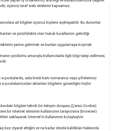
ık yapan iş ortaklarımız aracılığı ile kullanıcılarımıza dağıtılır.
indir, üçüncü taraf web sitelerini kapsamaz.
anıcılara ait bilgileri üçüncü kişilere açıklayabilir. Bu durumlar
rılan ve yürürlülükte olan hukuk kurallarının getirdiği
ereklerini yerine getirmek ve bunları uygulamaya koymak
manın yürütümü amacıyla kullanıcılarla ilgili bilgi talep edilmesi;
rdir.
e-postalarda, asla kredi kartı numaranızı veya şifrelerinizi
e-postalarınızdan aktarılan bilgilerin güvenliğini hiçbir
kındaki bilgileri teknik bir iletişim dosyası (Çerez-Cookie)
re bir internet sitesinin kullanıcının tarayıcısına (browser)
eri saklayarak İnternet'in kullanımını kolaylaştırır.
 kaç kez ziyaret ettiğini ve ne kadar sitede kaldıkları hakkında