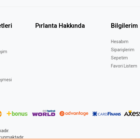
tleri
Pırlanta Hakkında
Bilgilerim
Hesabım
Siparişlerim
işim
Sepetim
Favori Listem
eşmesi
adır.
korunmaktadır.