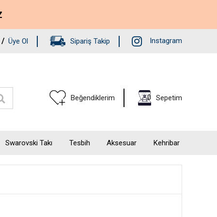
Z
/
Instagram
Üye Ol
Sipariş Takip
0
Beğendiklerim
Sepetim
Swarovski Takı
Tesbih
Aksesuar
Kehribar