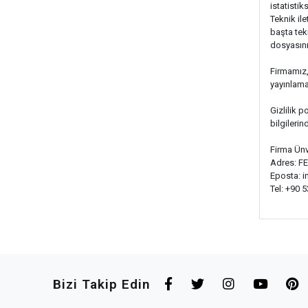
istatistik
Teknik il
başta tek
dosyasını
Firmamız,
yayınlamak
Gizlilik po
bilgilerin
Firma Ünv
Adres: F
Eposta:
i
Tel: +90 
Bizi Takip Edin