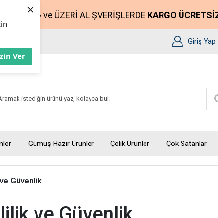
×
2500₺
ve ÜZERİ ALIŞVERİŞLERDE
KARGO ÜCRETSİ
zin
Giriş Yap
İzin Ver
nler
Gümüş Hazır Ürünler
Çelik Ürünler
Çok Satanlar
k ve Güvenlik
lilik ve Güvenlik