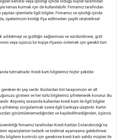
ileri kendisi veya işbirliği içinde olduğu kişiler tarafından
yla temas kurmak için de kullanılabilir. Firmamız tarafından
pılan işlemlerle ilgili bilgiler; Firmamız ve işbirliği içinde
, üyelerimizin kimliği ifşa edilmeden çeşitli istatistiksel
rak addetmeyi ve gizliliğin sağlanması ve sürdürülmesi, gizli
ımını veya üçüncü bir kişiye ifşasını önlemek için gerekli tüm
anda tutmaktadır. Kredi kartı bilgileriniz hiçbir şekilde
reken iki şey vardır. Bunlardan biri tarayıcınızın en alt
uğunuzu gösterir ve her türlü bilgileriniz şifrelenerek korunur. Bu
ır. Alışveriş sırasında kullanılan kredi kartı ile ilgili bilgiler
ifrelenip sorgulanmak üzere ilgili bankaya ulaştırılır. Kartın
 tarafımızdan görüntülenemediğinden ve kaydedilmediğinden, üçüncü
üvenilirliği firmamiz tarafından Kredi Kartları Dolandırıcılığı'na
lerin siparişlerinin tedarik ve teslimat aşamasına gelebilmesi
u bilgilerin kontrolü için gerekirse kredi kartı sahibi müşteri ile