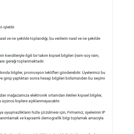
işletilir.
nasıl ve ne şekilde toplandığı, bu verilerin nasıl ve ne şekilde
endileriyle ilgili bir takım kişisel bilgileri (isim-soy isim,
ğası gereği toplanmaktadır.
ında bilgiler, promosyon teklifleri gönderebilir. Üyelerimiz bu
üye girişi yaptıktan sonra hesap bilgileri bölümünden bu seçimi
an mağazamıza elektronik ortamdan iletilen kişisel bilgiler,
a üçüncü kişilere açıklanmayacaktır.
eya uyuşmazlıkların hızla çözülmesi için, Firmamız, üyelerinin IP
lde tanımlamak ve kapsamlı demografik bilgi toplamak amacıyla