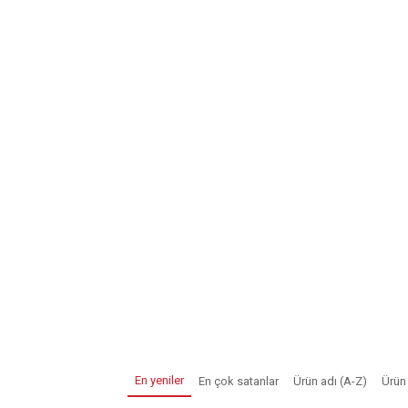
En yeniler
En çok satanlar
Ürün adı (A-Z)
Ürün 