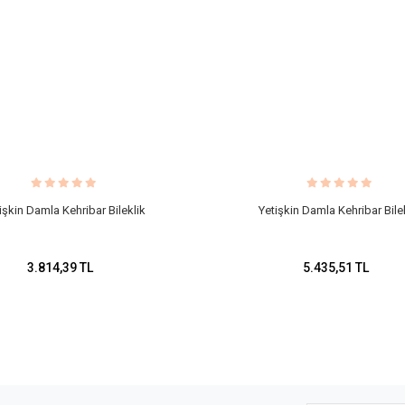
işkin Damla Kehribar Bileklik
Yetişkin Damla Kehribar Bile
3.814,39 TL
5.435,51 TL