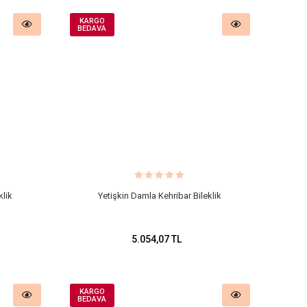
KARGO
BEDAVA
klik
Yetişkin Damla Kehribar Bileklik
5.054,07 TL
KARGO
BEDAVA