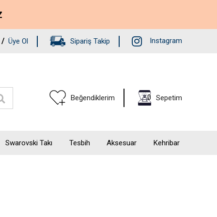
Z
/
Instagram
Üye Ol
Sipariş Takip
0
Beğendiklerim
Sepetim
Swarovski Takı
Tesbih
Aksesuar
Kehribar