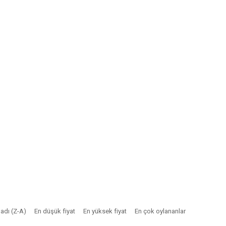
adı (Z-A)
En düşük fiyat
En yüksek fiyat
En çok oylananlar