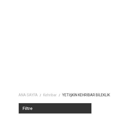
ANA SAYFA
Kehribar
YETİŞKİN KEHRİBAR BİLEKLİK
Filtre