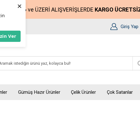
×
2500₺
ve ÜZERİ ALIŞVERİŞLERDE
KARGO ÜCRETSİ
zin
Giriş Yap
İzin Ver
nler
Gümüş Hazır Ürünler
Çelik Ürünler
Çok Satanlar