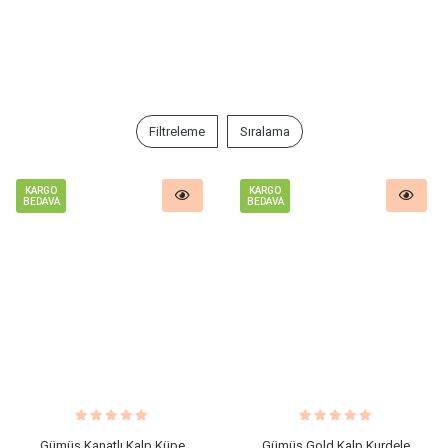
Filtreleme
Sıralama
KARGO
KARGO
BEDAVA
BEDAVA
Gümüş Kanatlı Kalp Küpe
Gümüş Gold Kalp Kurdele