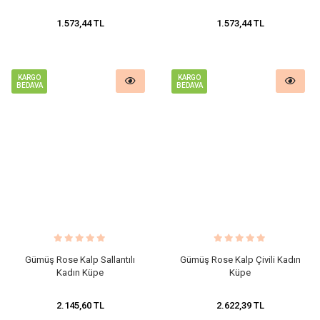
1.573,44 TL
1.573,44 TL
KARGO
KARGO
BEDAVA
BEDAVA
Gümüş Rose Kalp Sallantılı
Gümüş Rose Kalp Çivili Kadın
Kadın Küpe
Küpe
2.145,60 TL
2.622,39 TL