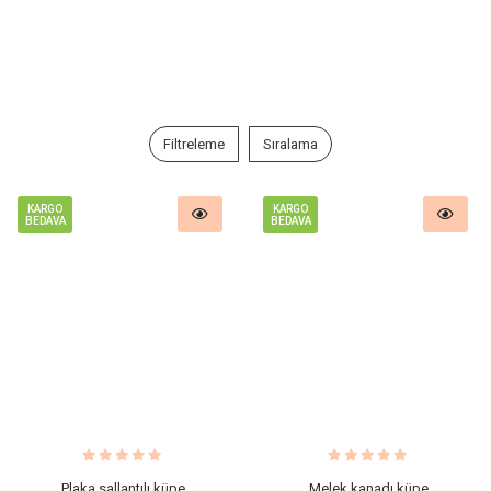
Filtreleme
Sıralama
KARGO
KARGO
BEDAVA
BEDAVA
Plaka sallantılı küpe
Melek kanadı küpe