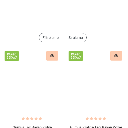
Filtreleme
Sıralama
KARGO
KARGO
BEDAVA
BEDAVA
Gümüş Taç Bayan Kolye
Gümüş Kraliçe Tacı Bayan Kolye