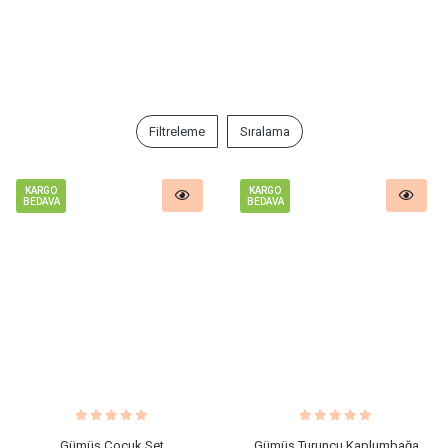
Filtreleme
Sıralama
KARGO
KARGO
BEDAVA
BEDAVA
Gümüş Çocuk Set
Gümüş Turuncu Kaplumbağa