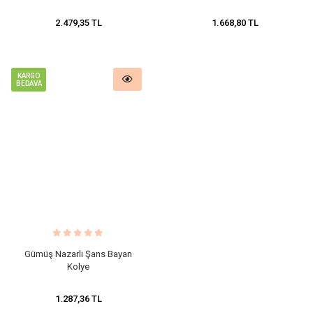
2.479,35 TL
1.668,80 TL
KARGO
BEDAVA
Gümüş Nazarlı Şans Bayan
Kolye
1.287,36 TL