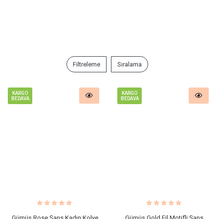
Filtreleme
Sıralama
KARGO
KARGO
BEDAVA
BEDAVA
Gümüş Rose Şans Kadın Kolye
Gümüş Gold Fil Motifli Şans