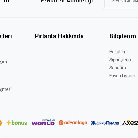
E-Bülten Aboneliği
tleri
Pırlanta Hakkında
Bilgilerim
Hesabım
Siparişlerim
işim
Sepetim
Favori Listem
eşmesi