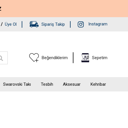
Z
/
Instagram
Üye Ol
Sipariş Takip
0
Beğendiklerim
Sepetim
Swarovski Takı
Tesbih
Aksesuar
Kehribar