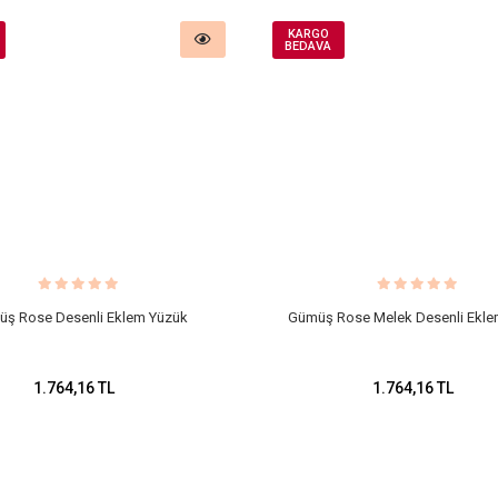
KARGO
BEDAVA
ş Rose Desenli Eklem Yüzük
Gümüş Rose Melek Desenli Ekle
1.764,16 TL
1.764,16 TL