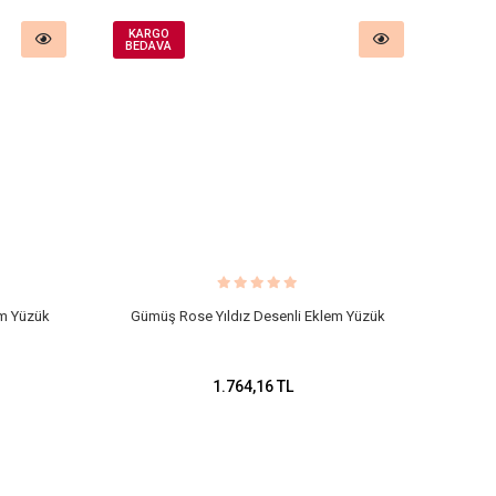
KARGO
BEDAVA
m Yüzük
Gümüş Rose Yıldız Desenli Eklem Yüzük
1.764,16 TL