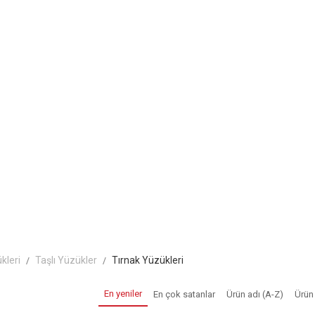
kleri
Taşlı Yüzükler
Tırnak Yüzükleri
En yeniler
En çok satanlar
Ürün adı (A-Z)
Ürün 