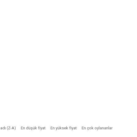
adı (Z-A)
En düşük fiyat
En yüksek fiyat
En çok oylananlar