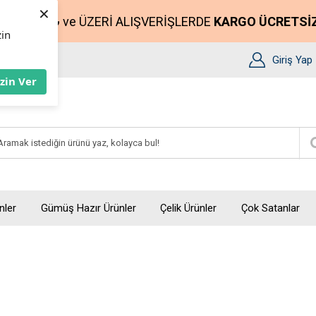
×
2500₺
ve ÜZERİ ALIŞVERİŞLERDE
KARGO ÜCRETSİ
zin
Giriş Yap
İzin Ver
nler
Gümüş Hazır Ürünler
Çelik Ürünler
Çok Satanlar