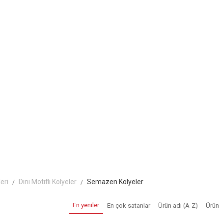
eri
Dini Motifli Kolyeler
Semazen Kolyeler
En yeniler
En çok satanlar
Ürün adı (A-Z)
Ürün 