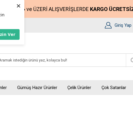
×
2500₺
ve ÜZERİ ALIŞVERİŞLERDE
KARGO ÜCRETSİ
zin
Giriş Yap
İzin Ver
nler
Gümüş Hazır Ürünler
Çelik Ürünler
Çok Satanlar