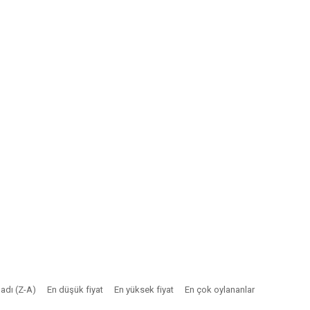
adı (Z-A)
En düşük fiyat
En yüksek fiyat
En çok oylananlar