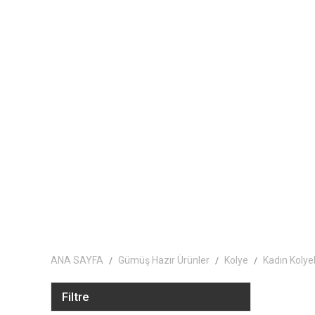
ANA SAYFA
Gümüş Hazır Ürünler
Kolye
Kadın Kolyel
Filtre