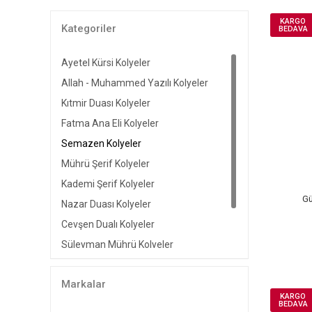
KARGO
Kategoriler
BEDAVA
Ayetel Kürsi Kolyeler
Allah - Muhammed Yazılı Kolyeler
Kıtmir Duası Kolyeler
Fatma Ana Eli Kolyeler
Semazen Kolyeler
Mührü Şerif Kolyeler
Kademi Şerif Kolyeler
Gü
Nazar Duası Kolyeler
Cevşen Dualı Kolyeler
Süleyman Mührü Kolyeler
Hiç Yazılı Kolyeler
Markalar
Esmaül Hüsna Kolyeler
KARGO
BEDAVA