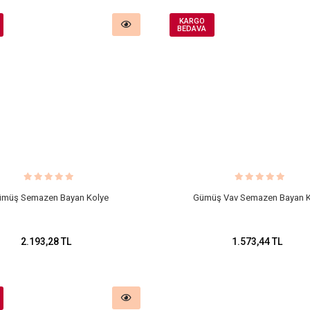
KARGO
BEDAVA
müş Semazen Bayan Kolye
Gümüş Vav Semazen Bayan K
2.193,28 TL
1.573,44 TL