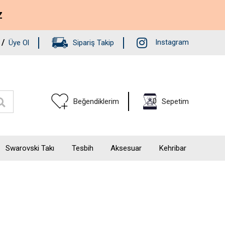
Z
/
Instagram
Üye Ol
Sipariş Takip
0
Beğendiklerim
Sepetim
Swarovski Takı
Tesbih
Aksesuar
Kehribar