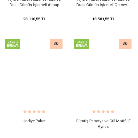
Dualı Gümüş İşlemeli Ahşap
Dualı Gümüş İşlemeli Çerçeveli
Çerçeveli Tablo
Tablo
28.110,55 TL
18.581,55 TL
KARGO
KARGO
BEDAVA
BEDAVA
Hediye Paketi
Gümüş Papatya ve Gül Motifli El
Aynası