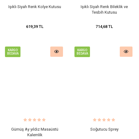
Işıklı Siyah Renk Kolye Kutusu
Işıklı Siyah Renk Bileklik ve
Tesbih Kutusu
619,39 TL
714,68 TL
KARGO
KARGO
BEDAVA
BEDAVA
Gümüş Ay yıldız Masaüstü
Soğutucu Sprey
Kalemlik