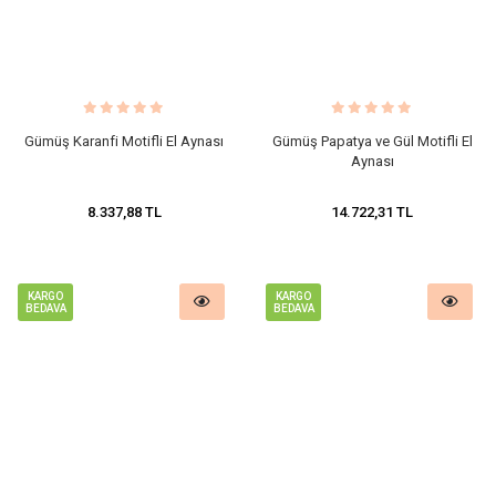
Gümüş Karanfi Motifli El Aynası
Gümüş Papatya ve Gül Motifli El
Aynası
8.337,88 TL
14.722,31 TL
KARGO
KARGO
BEDAVA
BEDAVA