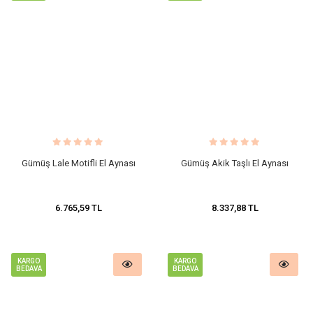
Gümüş Lale Motifli El Aynası
Gümüş Akik Taşlı El Aynası
6.765,59 TL
8.337,88 TL
KARGO
KARGO
BEDAVA
BEDAVA