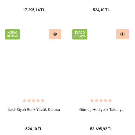
17.295,14 TL
524,10 TL
KARGO
KARGO
BEDAVA
BEDAVA
Işıklı Siyah Renk Yüzük Kutusu
Gümüş Hediyelik Takunya
524,10 TL
53.695,92 TL