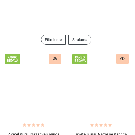
Filtreleme
Sıralama
KARGO
KARGO
BEDAVA
BEDAVA
Ayetel Kürsi, Nazar ve Karınca
Ayetel Kürsi, Nazar ve Karınca