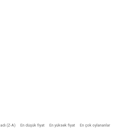
adı (Z-A)
En düşük fiyat
En yüksek fiyat
En çok oylananlar