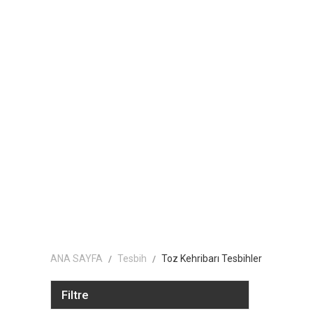
ANA SAYFA
Tesbih
Toz Kehribarı Tesbihler
Filtre