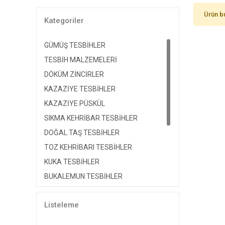
Ürün b
Kategoriler
GÜMÜŞ TESBİHLER
TESBİH MALZEMELERİ
DÖKÜM ZİNCİRLER
KAZAZİYE TESBİHLER
KAZAZİYE PÜSKÜL
SIKMA KEHRİBAR TESBİHLER
DOĞAL TAŞ TESBİHLER
TOZ KEHRİBARI TESBİHLER
KUKA TESBİHLER
BUKALEMUN TESBİHLER
TARÇIN TESBİHLER
Listeleme
OLTU TESBİHLER
FİBER TESBİHLER