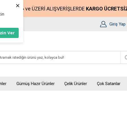
×
2500₺
ve ÜZERİ ALIŞVERİŞLERDE
KARGO ÜCRETSİ
zin
Giriş Yap
İzin Ver
nler
Gümüş Hazır Ürünler
Çelik Ürünler
Çok Satanlar