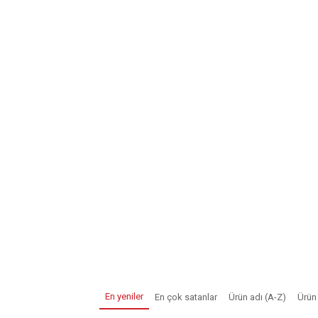
En yeniler
En çok satanlar
Ürün adı (A-Z)
Ürün 