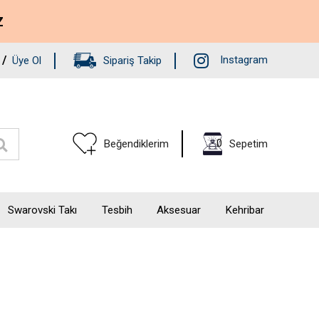
Z
/
Instagram
Üye Ol
Sipariş Takip
0
Beğendiklerim
Sepetim
Swarovski Takı
Tesbih
Aksesuar
Kehribar