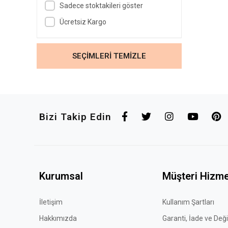
Sadece stoktakileri göster
Toz Kehribarı Tesbihler
Ücretsiz Kargo
Sıkma Kehribar Tesbihler
SEÇİMLERİ TEMİZLE
Bizi Takip Edin
Kurumsal
Müşteri Hizme
İletişim
Kullanım Şartları
Hakkımızda
Garanti, İade ve Değ