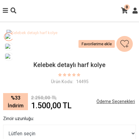
0
Favorilerime ekle
Kelebek detaylı harf kolye
Ürün Kodu:
14495
%33
2.250,00 TL
Ödeme Seçenekleri
1.500,00 TL
İndirim
Zincir uzunluğu: