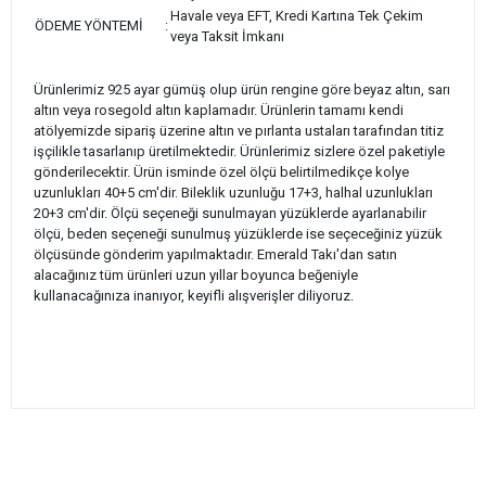
Havale veya EFT, Kredi Kartına Tek Çekim
ÖDEME YÖNTEMİ
:
veya Taksit İmkanı
Ürünlerimiz 925 ayar gümüş olup ürün rengine göre beyaz altın, sarı
altın veya rosegold altın kaplamadır. Ürünlerin tamamı kendi
atölyemizde sipariş üzerine altın ve pırlanta ustaları tarafından titiz
işçilikle tasarlanıp üretilmektedir. Ürünlerimiz sizlere özel paketiyle
gönderilecektir. Ürün isminde özel ölçü belirtilmedikçe kolye
uzunlukları 40+5 cm'dir. Bileklik uzunluğu 17+3, halhal uzunlukları
20+3 cm'dir. Ölçü seçeneği sunulmayan yüzüklerde ayarlanabilir
ölçü, beden seçeneği sunulmuş yüzüklerde ise seçeceğiniz yüzük
ölçüsünde gönderim yapılmaktadır. Emerald Takı'dan satın
alacağınız tüm ürünleri uzun yıllar boyunca beğeniyle
kullanacağınıza inanıyor, keyifli alışverişler diliyoruz.