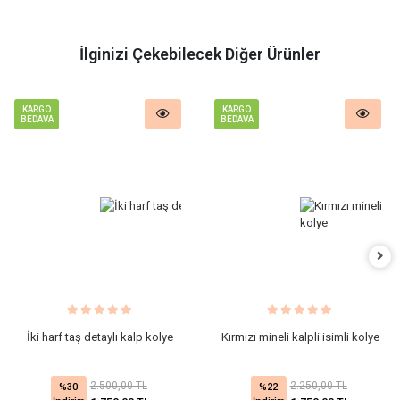
İlginizi Çekebilecek Diğer Ürünler
KARGO
KARGO
BEDAVA
BEDAVA
İki harf taş detaylı kalp kolye
Kırmızı mineli kalpli isimli kolye
2.500,00 TL
2.250,00 TL
%30
%22