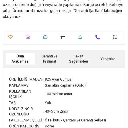
özel ürünlerde değişim veya iade yapılamaz. Kargo ücreti tüketiciye
aittir. Ürünü tarafımıza kargolamak için "Garanti Şartları" kitapçığını
okuyunuz.
Ürün
Garanti ve
Taksit
Yorumlar
Açıklaması
Teslimat
Seçenekleri
ÜRETİLDİĞİ MADEN
:
925 Ayar Gümüş
KAPLAMASI
:
Sarı altın Kaplama (Gold)
KULLANILAN
:
100 mirkon astar
İŞÇİLİK
TAŞ
:
Yok
KOLYE ZİNCİR
:
40+5 cm Zincir
UZUNLUĞU
PAKETLENME ŞEKLİ
:
Özel kutu - Çantası ve Garanti belgesi
ÜRÜN KATEGORİSİ
:
Kolye